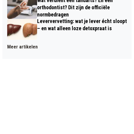
Wat verdient een tandarts? En een
orthodontist? Dit zijn de officiële
normbedragen
Leververvetting: wat je lever écht sloopt
– en wat alleen loze detoxpraat is
Meer artikelen