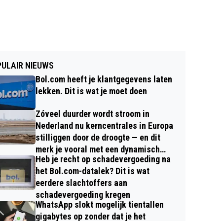
ULAIR NIEUWS
Bol.com heeft je klantgegevens laten
lekken. Dit is wat je moet doen
Zóveel duurder wordt stroom in
Nederland nu kerncentrales in Europa
stilliggen door de droogte — en dit
merk je vooral met een dynamisch
Heb je recht op schadevergoeding na
contract
het Bol.com-datalek? Dit is wat
eerdere slachtoffers aan
schadevergoeding kregen
WhatsApp slokt mogelijk tientallen
gigabytes op zonder dat je het