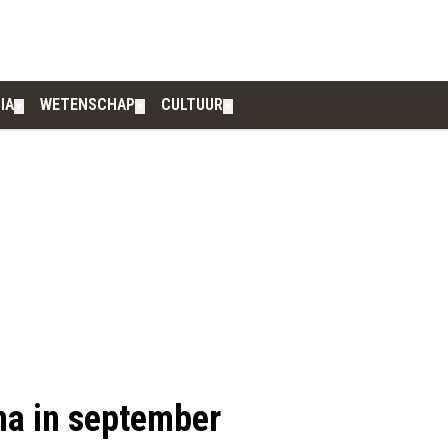
IA
WETENSCHAP
CULTUUR
▼
▼
▼
ina in september