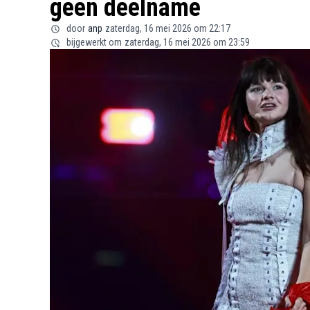
geen deelname
door
anp
zaterdag, 16 mei 2026 om 22:17
bijgewerkt om
zaterdag, 16 mei 2026 om 23:59