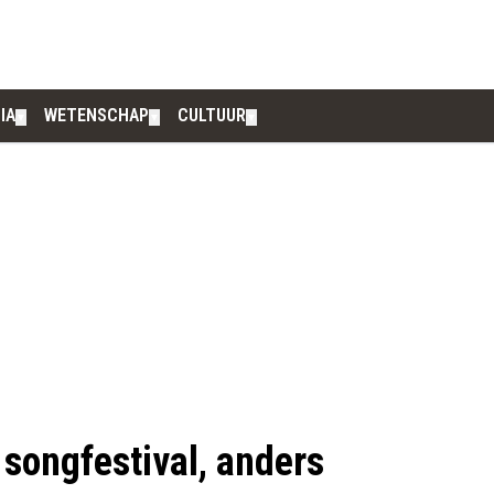
IA
WETENSCHAP
CULTUUR
▼
▼
▼
 songfestival, anders