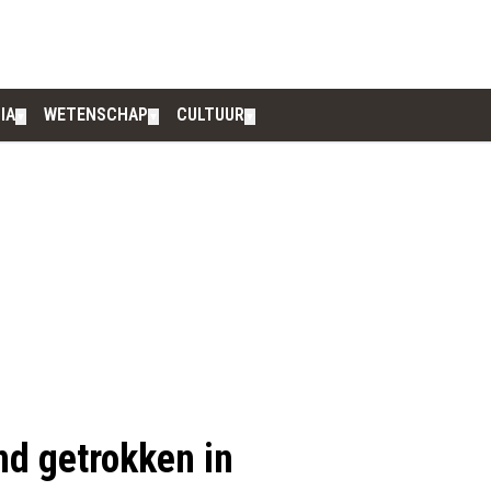
IA
WETENSCHAP
CULTUUR
▼
▼
▼
nd getrokken in