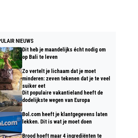
ULAIR NIEUWS
Dit heb je maandelijks écht nodig om
op Bali te leven
Zo vertelt je lichaam dat je moet
minderen: zeven tekenen dat je te veel
suiker eet
Dit populaire vakantieland heeft de
dodelijkste wegen van Europa
Bol.com heeft je klantgegevens laten
lekken. Dit is wat je moet doen
Brood hoeft maar 4 ingrediënten te