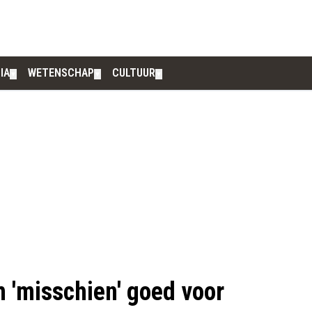
IA
WETENSCHAP
CULTUUR
▼
▼
▼
 'misschien' goed voor