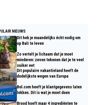
ULAIR NIEUWS
Dit heb je maandelijks écht nodig om
op Bali te leven
Zo vertelt je lichaam dat je moet
minderen: zeven tekenen dat je te veel
suiker eet
Dit populaire vakantieland heeft de
dodelijkste wegen van Europa
Bol.com heeft je klantgegevens laten
lekken. Dit is wat je moet doen
Brood hoeft maar 4 ingrediënten te