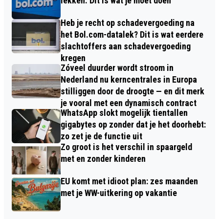
lekken. Dit is wat je moet doen
Heb je recht op schadevergoeding na
het Bol.com-datalek? Dit is wat eerdere
slachtoffers aan schadevergoeding
kregen
Zóveel duurder wordt stroom in
Nederland nu kerncentrales in Europa
stilliggen door de droogte — en dit merk
je vooral met een dynamisch contract
WhatsApp slokt mogelijk tientallen
gigabytes op zonder dat je het doorhebt:
zo zet je de functie uit
Zo groot is het verschil in spaargeld
met en zonder kinderen
EU komt met idioot plan: zes maanden
met je WW-uitkering op vakantie