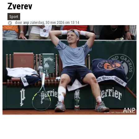
Zverev
Sport
door
anp
zaterdag, 30 mei 2026 om 13:14