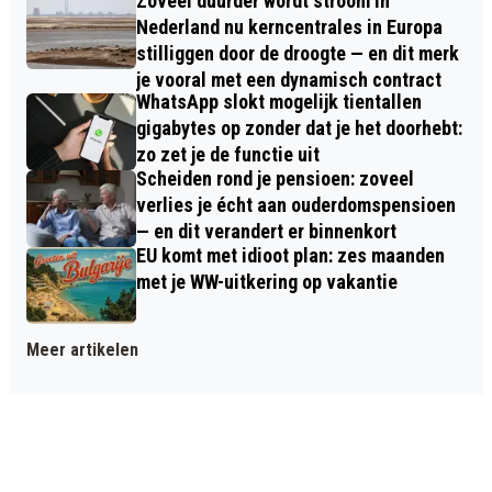
Zóveel duurder wordt stroom in
Nederland nu kerncentrales in Europa
stilliggen door de droogte — en dit merk
je vooral met een dynamisch contract
WhatsApp slokt mogelijk tientallen
gigabytes op zonder dat je het doorhebt:
zo zet je de functie uit
Scheiden rond je pensioen: zoveel
verlies je écht aan ouderdomspensioen
— en dit verandert er binnenkort
EU komt met idioot plan: zes maanden
met je WW-uitkering op vakantie
Meer artikelen