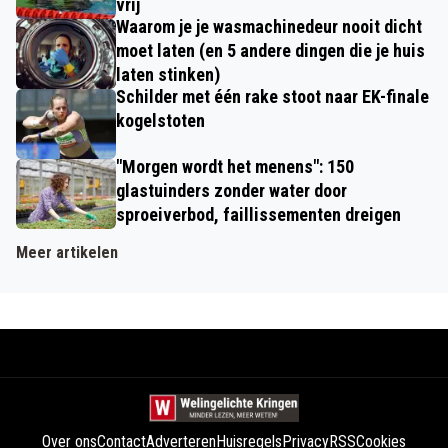
vrij
Waarom je je wasmachinedeur nooit dicht
moet laten (en 5 andere dingen die je huis
laten stinken)
Schilder met één rake stoot naar EK-finale
kogelstoten
"Morgen wordt het menens": 150
glastuinders zonder water door
sproeiverbod, faillissementen dreigen
Meer artikelen
Over ons
Contact
Adverteren
Huisregels
Privacy
RSS
Cookies