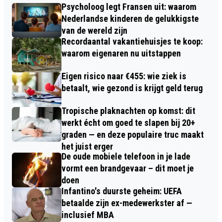
Psycholoog legt Fransen uit: waarom
Nederlandse kinderen de gelukkigste
van de wereld zijn
Recordaantal vakantiehuisjes te koop:
waarom eigenaren nu uitstappen
Eigen risico naar €455: wie ziek is
betaalt, wie gezond is krijgt geld terug
Tropische plaknachten op komst: dit
werkt écht om goed te slapen bij 20+
graden — en deze populaire truc maakt
het juist erger
De oude mobiele telefoon in je lade
vormt een brandgevaar – dit moet je
doen
Infantino's duurste geheim: UEFA
betaalde zijn ex-medewerkster af —
inclusief MBA