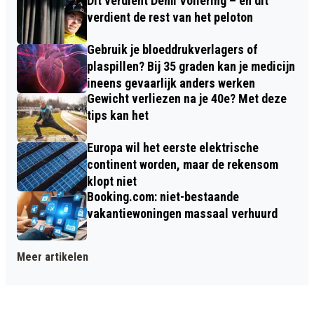
Dit verdient Demi Vollering – en dit
verdient de rest van het peloton
Gebruik je bloeddrukverlagers of
plaspillen? Bij 35 graden kan je medicijn
ineens gevaarlijk anders werken
Gewicht verliezen na je 40e? Met deze
tips kan het
Europa wil het eerste elektrische
continent worden, maar de rekensom
klopt niet
Booking.com: niet-bestaande
vakantiewoningen massaal verhuurd
Meer artikelen