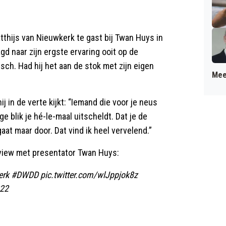
tthijs van Nieuwkerk te gast bij Twan Huys in
agd naar zijn ergste ervaring ooit op de
isch. Had hij het aan de stok met zijn eigen
Mee
j in de verte kijkt: “Iemand die voor je neus
e blik je hé-le-maal uitscheldt. Dat je de
gaat maar door. Dat vind ik heel vervelend.”
erview met presentator Twan Huys:
erk
#DWDD
pic.twitter.com/wlJppjok8z
022