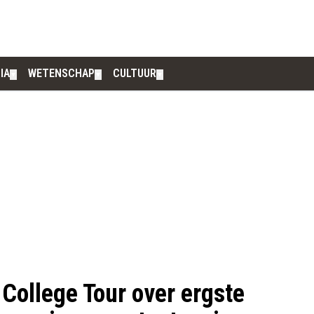
IA
WETENSCHAP
CULTUUR
▼
▼
▼
 College Tour over ergste