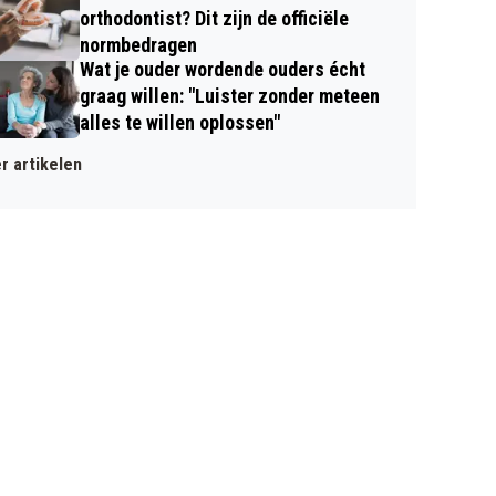
orthodontist? Dit zijn de officiële
normbedragen
Wat je ouder wordende ouders écht
graag willen: "Luister zonder meteen
alles te willen oplossen"
r artikelen