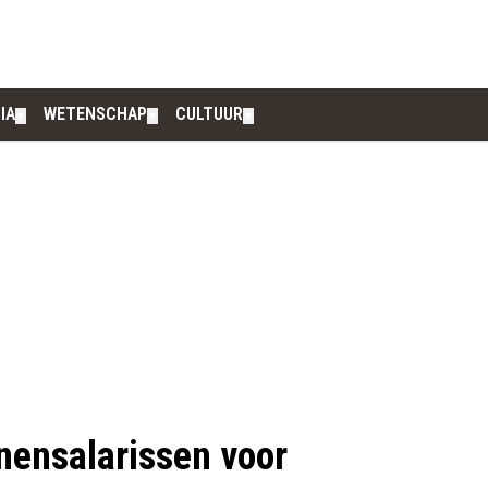
IA
WETENSCHAP
CULTUUR
▼
▼
▼
enensalarissen voor