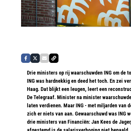
Drie ministers op rij waarschuwden ING om de to
ING was hardnekkig en deed het toch. En zei v
Haag. Dat blijkt een leugen, leert een reconstr
De Telegraaf. Minister na minister waarschuwde 
laten verdienen. Maar ING - met miljarden van d
zich er niets van aan. Gewaarschuwd was ING we
drie ministers van Financiën: Jan Kees de Jage
afgestemd is de salarisverhoging niet bepaald, 