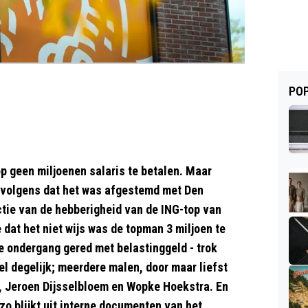
POP
p geen miljoenen salaris te betalen. Maar
ervolgens dat het was afgestemd met Den
uctie van de hebberigheid van de ING-top van
dat het niet wijs was de topman 3 miljoen te
e ondergang gered met belastinggeld - trok
l degelijk; meerdere malen, door maar liefst
r, Jeroen Dijsselbloem en Wopke Hoekstra. En
zo blijkt uit interne documenten van het