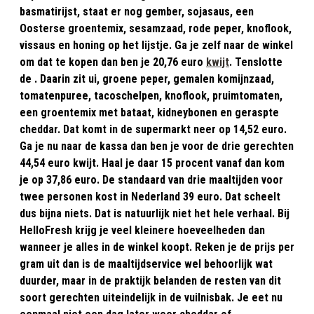
basmatirijst, staat er nog gember, sojasaus, een
Oosterse groentemix, sesamzaad, rode peper, knoflook,
vissaus en honing op het lijstje. Ga je zelf naar de winkel
om dat te kopen dan ben je 20,76 euro
kwijt
. Tenslotte
de . Daarin zit ui, groene peper, gemalen komijnzaad,
tomatenpuree, tacoschelpen, knoflook, pruimtomaten,
een groentemix met bataat, kidneybonen en geraspte
cheddar. Dat komt in de supermarkt neer op 14,52 euro.
Ga je nu naar de kassa dan ben je voor de drie gerechten
44,54 euro kwijt. Haal je daar 15 procent vanaf dan kom
je op 37,86 euro. De standaard van drie maaltijden voor
twee personen kost in Nederland 39 euro. Dat scheelt
dus bijna niets. Dat is natuurlijk niet het hele verhaal. Bij
HelloFresh krijg je veel kleinere hoeveelheden dan
wanneer je alles in de winkel koopt. Reken je de prijs per
gram uit dan is de maaltijdservice wel behoorlijk wat
duurder, maar in de praktijk belanden de resten van dit
soort gerechten uiteindelijk in de vuilnisbak. Je eet nu