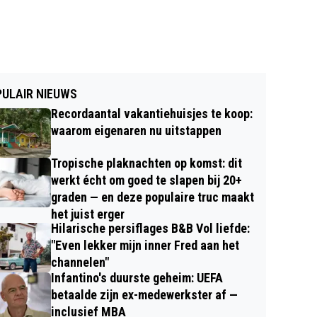
ULAIR NIEUWS
Recordaantal vakantiehuisjes te koop:
waarom eigenaren nu uitstappen
Tropische plaknachten op komst: dit
werkt écht om goed te slapen bij 20+
graden — en deze populaire truc maakt
het juist erger
Hilarische persiflages B&B Vol liefde:
"Even lekker mijn inner Fred aan het
channelen"
Infantino's duurste geheim: UEFA
betaalde zijn ex-medewerkster af —
inclusief MBA