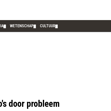
IA
WETENSCHAP
CULTUUR
▼
▼
▼
's door probleem