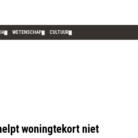
IA
WETENSCHAP
CULTUUR
▼
▼
▼
lpt woningtekort niet