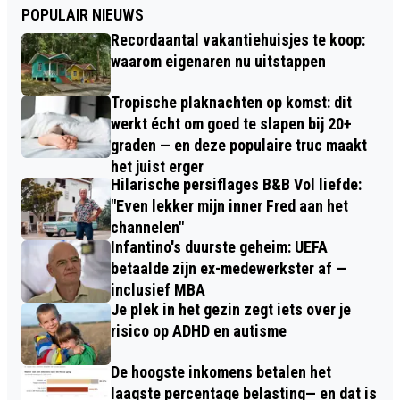
POPULAIR NIEUWS
Recordaantal vakantiehuisjes te koop:
waarom eigenaren nu uitstappen
Tropische plaknachten op komst: dit
werkt écht om goed te slapen bij 20+
graden — en deze populaire truc maakt
het juist erger
Hilarische persiflages B&B Vol liefde:
"Even lekker mijn inner Fred aan het
channelen"
Infantino's duurste geheim: UEFA
betaalde zijn ex-medewerkster af —
inclusief MBA
Je plek in het gezin zegt iets over je
risico op ADHD en autisme
De hoogste inkomens betalen het
laagste percentage belasting— en dat is