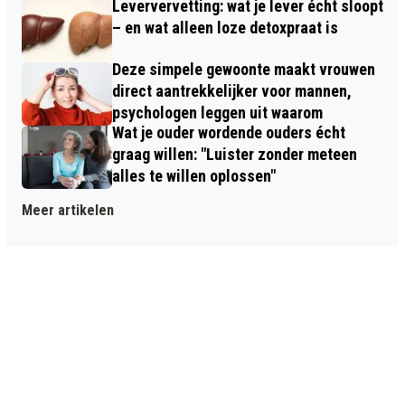
Leververvetting: wat je lever écht sloopt
– en wat alleen loze detoxpraat is
Deze simpele gewoonte maakt vrouwen
direct aantrekkelijker voor mannen,
psychologen leggen uit waarom
Wat je ouder wordende ouders écht
graag willen: "Luister zonder meteen
alles te willen oplossen"
Meer artikelen