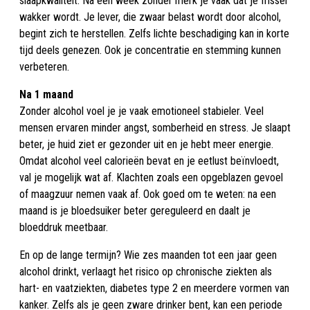
slaapkwaliteit. Na een week zonder merk je vaak dat je frisser
wakker wordt. Je lever, die zwaar belast wordt door alcohol,
begint zich te herstellen. Zelfs lichte beschadiging kan in korte
tijd deels genezen. Ook je concentratie en stemming kunnen
verbeteren.
Na 1 maand
Zonder alcohol voel je je vaak emotioneel stabieler. Veel
mensen ervaren minder angst, somberheid en stress. Je slaapt
beter, je huid ziet er gezonder uit en je hebt meer energie.
Omdat alcohol veel calorieën bevat en je eetlust beïnvloedt,
val je mogelijk wat af. Klachten zoals een opgeblazen gevoel
of maagzuur nemen vaak af. Ook goed om te weten: na een
maand is je bloedsuiker beter gereguleerd en daalt je
bloeddruk meetbaar.
En op de lange termijn? Wie zes maanden tot een jaar geen
alcohol drinkt, verlaagt het risico op chronische ziekten als
hart- en vaatziekten, diabetes type 2 en meerdere vormen van
kanker. Zelfs als je geen zware drinker bent, kan een periode