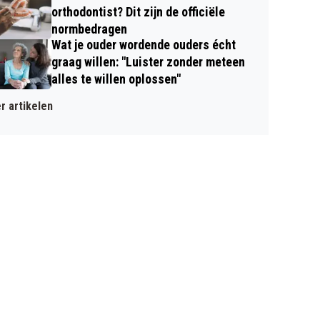
orthodontist? Dit zijn de officiële
normbedragen
Wat je ouder wordende ouders écht
graag willen: "Luister zonder meteen
alles te willen oplossen"
r artikelen