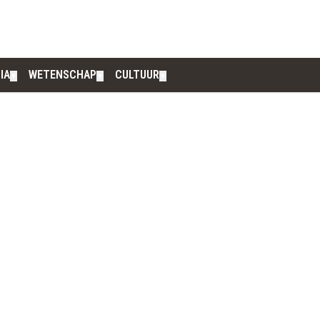
IA
WETENSCHAP
CULTUUR
▼
▼
▼