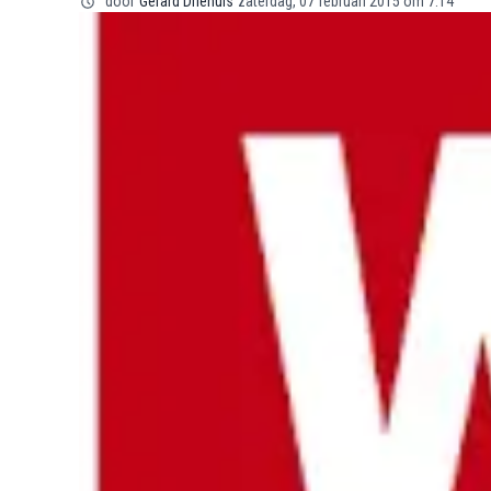
door
Gerard Driehuis
zaterdag, 07 februari 2015 om 7:14