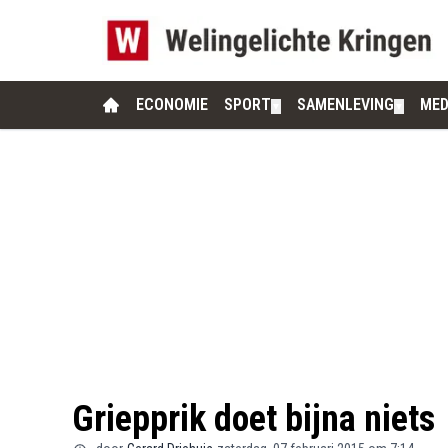
ECONOMIE
SPORT
SAMENLEVING
MED
▼
▼
Griepprik doet bijna niets