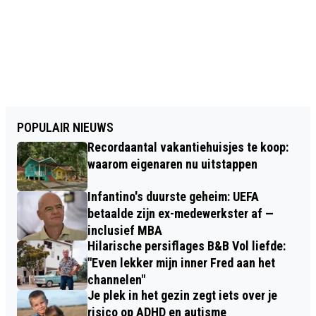
POPULAIR NIEUWS
Recordaantal vakantiehuisjes te koop:
waarom eigenaren nu uitstappen
Infantino's duurste geheim: UEFA
betaalde zijn ex-medewerkster af —
inclusief MBA
Hilarische persiflages B&B Vol liefde:
"Even lekker mijn inner Fred aan het
channelen"
Je plek in het gezin zegt iets over je
risico op ADHD en autisme