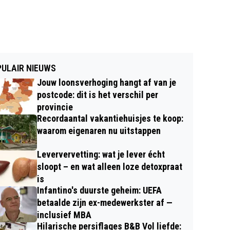
ULAIR NIEUWS
Jouw loonsverhoging hangt af van je
postcode: dit is het verschil per
provincie
Recordaantal vakantiehuisjes te koop:
waarom eigenaren nu uitstappen
Leververvetting: wat je lever écht
sloopt – en wat alleen loze detoxpraat
is
Infantino's duurste geheim: UEFA
betaalde zijn ex-medewerkster af —
inclusief MBA
Hilarische persiflages B&B Vol liefde: