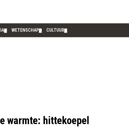
IA
WETENSCHAP
CULTUUR
▼
▼
▼
e warmte: hittekoepel