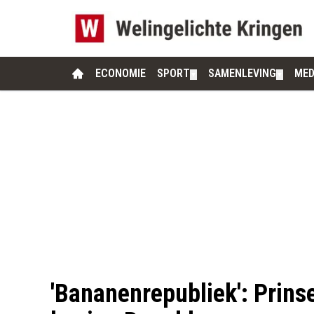
ECONOMIE
SPORT
SAMENLEVING
MED
▼
▼
'Bananenrepubliek': Prins