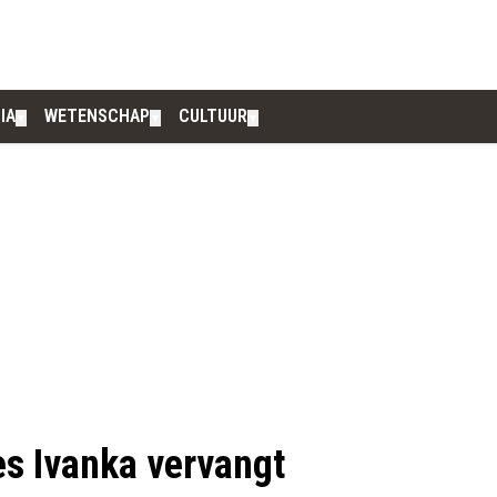
IA
WETENSCHAP
CULTUUR
▼
▼
▼
es Ivanka vervangt