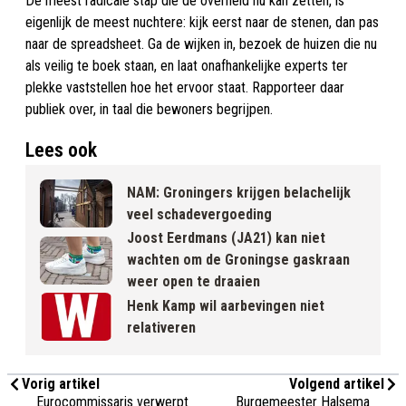
De meest radicale stap die de overheid nu kan zetten, is
eigenlijk de meest nuchtere: kijk eerst naar de stenen, dan pas
naar de spreadsheet. Ga de wijken in, bezoek de huizen die nu
als veilig te boek staan, en laat onafhankelijke experts ter
plekke vaststellen hoe het ervoor staat. Rapporteer daar
publiek over, in taal die bewoners begrijpen.
Lees ook
NAM: Groningers krijgen belachelijk
veel schadevergoeding
Joost Eerdmans (JA21) kan niet
wachten om de Groningse gaskraan
weer open te draaien
Henk Kamp wil aarbevingen niet
relativeren
Vorig artikel
Volgend artikel
Eurocommissaris verwerpt
Burgemeester Halsema