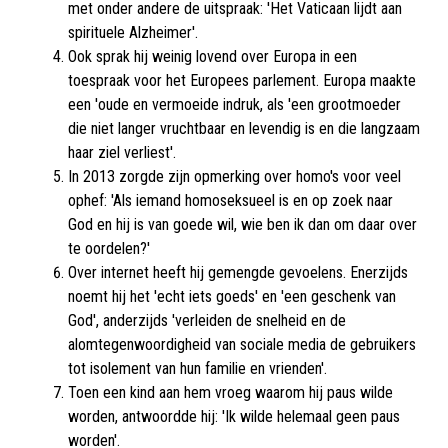
met onder andere de uitspraak: 'Het Vaticaan lijdt aan
spirituele Alzheimer'.
Ook sprak hij weinig lovend over Europa in een
toespraak voor het Europees parlement. Europa maakte
een 'oude en vermoeide indruk, als 'een grootmoeder
die niet langer vruchtbaar en levendig is en die langzaam
haar ziel verliest'.
In 2013 zorgde zijn opmerking over homo's voor veel
ophef: 'Als iemand homoseksueel is en op zoek naar
God en hij is van goede wil, wie ben ik dan om daar over
te oordelen?'
Over internet heeft hij gemengde gevoelens. Enerzijds
noemt hij het 'echt iets goeds' en 'een geschenk van
God', anderzijds 'verleiden de snelheid en de
alomtegenwoordigheid van sociale media de gebruikers
tot isolement van hun familie en vrienden'.
Toen een kind aan hem vroeg waarom hij paus wilde
worden, antwoordde hij: 'Ik wilde helemaal geen paus
worden'.