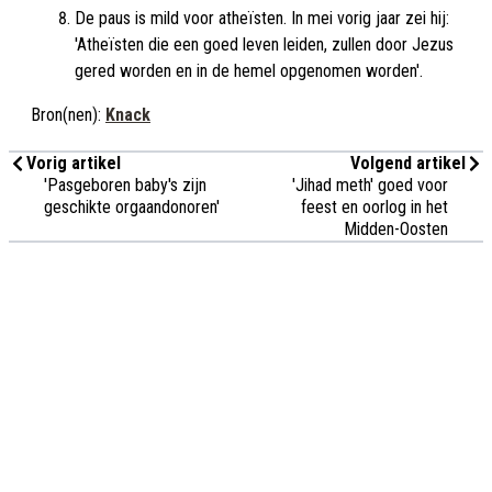
De paus is mild voor atheïsten. In mei vorig jaar zei hij:
'Atheïsten die een goed leven leiden, zullen door Jezus
gered worden en in de hemel opgenomen worden'.
Bron(nen):
Knack
Vorig artikel
Volgend artikel
'Pasgeboren baby's zijn
'Jihad meth' goed voor
geschikte orgaandonoren'
feest en oorlog in het
Midden-Oosten