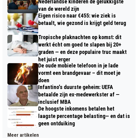
Nederlandse kinderen de gelukkigste
van de wereld zijn
Eigen risico naar €455: wie ziek is
betaalt, wie gezond is krijgt geld terug
Tropische plaknachten op komst: dit
werkt écht om goed te slapen bij 20+
graden — en deze populaire truc maakt
het juist erger
De oude mobiele telefoon in je lade
vormt een brandgevaar – dit moet je
doen
Infantino's duurste geheim: UEFA
betaalde zijn ex-medewerkster af —
inclusief MBA
De hoogste inkomens betalen het
laagste percentage belasting— en dat is
geen ontduiking
Meer artikelen