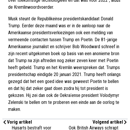
over toekomstige technologieën en dat was vóór 2022", aldus
de Kremlinwoordvoerder.
Musk steunt de Republikeinse presidentskandidaat Donald
Trump. Eerder deze maand was er in de aanloop naar de
Amerikaanse presidentsverkiezingen ook een melding van
vermeende contacten tussen Trump en Poetin. De 81-jarige
Amerikaanse journalist en schrijver Bob Woodward schreef in
zijn recent uitgekomen boek op basis van een anonieme bron
dat Trump na zijn aftreden nog zeker zeven keer met Poetin
heeft gebeld. Trump en het Kremlin weerspreken dat. Trumps
presidentschap eindigde 20 januari 2021. Trump heeft onlangs
gezegd dat het een goed idee was geweest Poetin te bellen
en dat hij dat zeker gaat doen zodra hij tot president is
gekozen. Hij zei dan ook de Oekraïense president Volodymyr
Zelenski te bellen om te proberen een einde aan de oorlog te
maken.
Vorig artikel
Volgend artikel
Huisarts bestraft voor
Ook British Airways schrapt