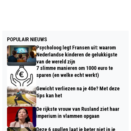
POPULAIR NIEUWS
Psycholoog legt Fransen uit: waarom
Nederlandse kinderen de gelukkigste
van de wereld zijn
7 slimme manieren om 1000 euro te
sparen (en welke echt werkt)
Gewicht verliezen na je 40e? Met deze
tips kan het
De rijkste vrouw van Rusland ziet haar
imperium in vlammen opgaan
Deze 6 spullen laat je beter niet in je