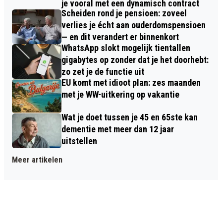
je vooral met een dynamisch contract
Scheiden rond je pensioen: zoveel
verlies je écht aan ouderdomspensioen
— en dit verandert er binnenkort
WhatsApp slokt mogelijk tientallen
gigabytes op zonder dat je het doorhebt:
zo zet je de functie uit
EU komt met idioot plan: zes maanden
met je WW-uitkering op vakantie
Wat je doet tussen je 45 en 65ste kan
dementie met meer dan 12 jaar
uitstellen
Meer artikelen