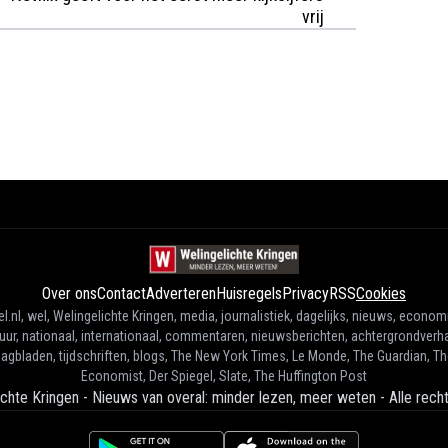
vrij
Over ons
Contact
Adverteren
Huisregels
Privacy
RSS
Cookies
l.nl, wel, Welingelichte Kringen, media, journalistiek, dagelijks, nieuws, econom
tuur, nationaal, internationaal, commentaren, nieuwsberichten, achtergrondverha
agbladen, tijdschriften, blogs, The New York Times, Le Monde, The Guardian, T
Economist, Der Spiegel, Slate, The Huffington Post
ichte Kringen - Nieuws van overal: minder lezen, meer weten
-
Alle rec