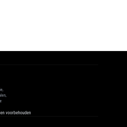
ie,
len,
he
hten voorbehouden