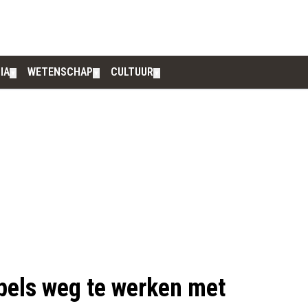
IA
WETENSCHAP
CULTUUR
▼
▼
▼
pels weg te werken met