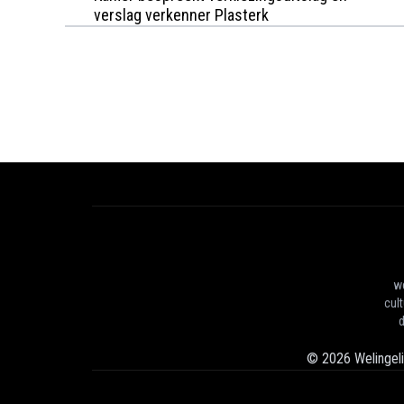
verslag verkenner Plasterk
we
cul
d
©
2026
Welingel