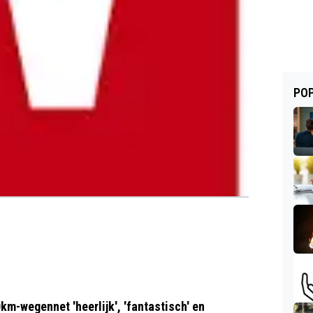
POP
km-wegennet 'heerlijk', 'fantastisch' en