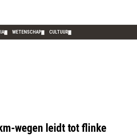
IA
WETENSCHAP
CULTUUR
▼
▼
▼
km-wegen leidt tot flinke