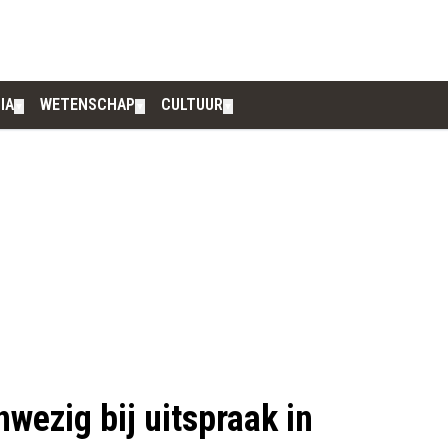
IA
WETENSCHAP
CULTUUR
▼
▼
▼
wezig bij uitspraak in