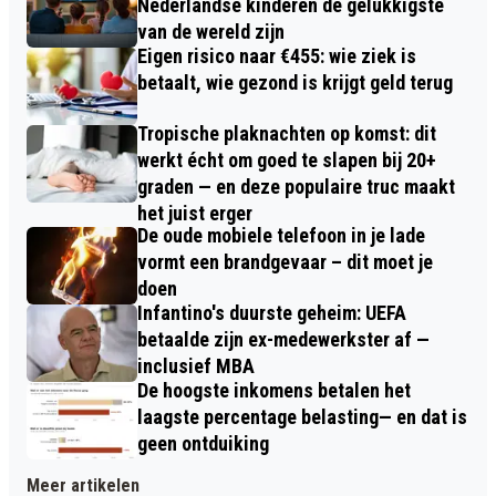
Nederlandse kinderen de gelukkigste
van de wereld zijn
Eigen risico naar €455: wie ziek is
betaalt, wie gezond is krijgt geld terug
Tropische plaknachten op komst: dit
werkt écht om goed te slapen bij 20+
graden — en deze populaire truc maakt
het juist erger
De oude mobiele telefoon in je lade
vormt een brandgevaar – dit moet je
doen
Infantino's duurste geheim: UEFA
betaalde zijn ex-medewerkster af —
inclusief MBA
De hoogste inkomens betalen het
laagste percentage belasting— en dat is
geen ontduiking
Meer artikelen