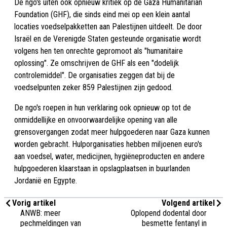
De ngo's uiten ook opnieuw kritiek op de Gaza Humanitarian
Foundation (GHF), die sinds eind mei op een klein aantal
locaties voedselpakketten aan Palestijnen uitdeelt. De door
Israël en de Verenigde Staten gesteunde organisatie wordt
volgens hen ten onrechte gepromoot als "humanitaire
oplossing". Ze omschrijven de GHF als een "dodelijk
controlemiddel". De organisaties zeggen dat bij de
voedselpunten zeker 859 Palestijnen zijn gedood.
De ngo's roepen in hun verklaring ook opnieuw op tot de
onmiddellijke en onvoorwaardelijke opening van alle
grensovergangen zodat meer hulpgoederen naar Gaza kunnen
worden gebracht. Hulporganisaties hebben miljoenen euro's
aan voedsel, water, medicijnen, hygiëneproducten en andere
hulpgoederen klaarstaan in opslagplaatsen in buurlanden
Jordanië en Egypte.
Vorig artikel
Volgend artikel
ANWB: meer
Oplopend dodental door
pechmeldingen van
besmette fentanyl in