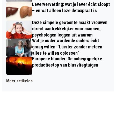
Leververvetting: wat je lever écht sloopt
– en wat alleen loze detoxpraat is
Deze simpele gewoonte maakt vrouwen
direct aantrekkelijker voor mannen,
psychologen leggen uit waarom
Wat je ouder wordende ouders écht
graag willen: "Luister zonder meteen
alles te willen oplossen"
Europese blunder: De onbegrijpelijke
productiestop van blusvliegtuigen
Meer artikelen