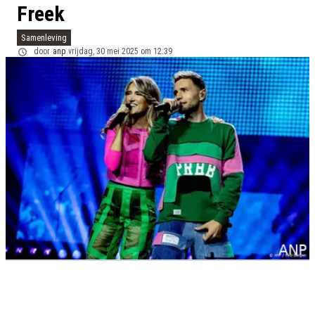
Freek
Samenleving
door
anp
vrijdag, 30 mei 2025 om 12:39