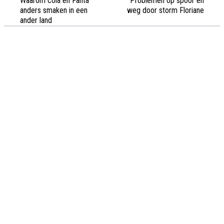
Waarom cola en Fanta
Problemen op spoor en
anders smaken in een
weg door storm Floriane
ander land