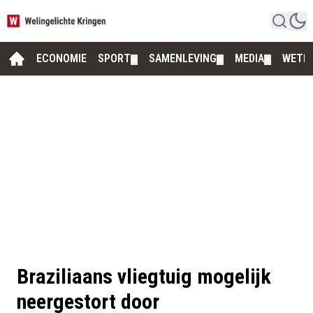
ECONOMIE
SPORT
SAMENLEVING
MEDIA
WETE
▼
▼
▼
Braziliaans vliegtuig mogelijk
neergestort door