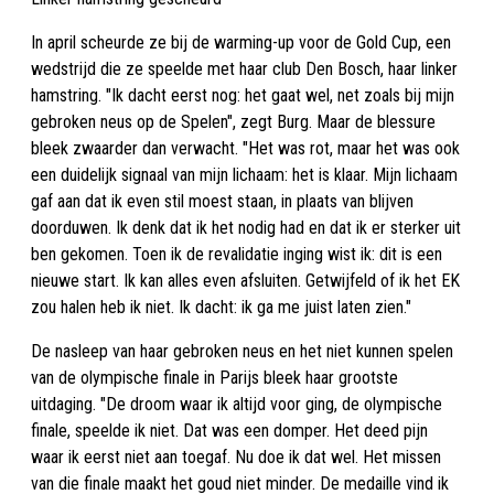
In april scheurde ze bij de warming-up voor de Gold Cup, een
wedstrijd die ze speelde met haar club Den Bosch, haar linker
hamstring. "Ik dacht eerst nog: het gaat wel, net zoals bij mijn
gebroken neus op de Spelen", zegt Burg. Maar de blessure
bleek zwaarder dan verwacht. "Het was rot, maar het was ook
een duidelijk signaal van mijn lichaam: het is klaar. Mijn lichaam
gaf aan dat ik even stil moest staan, in plaats van blijven
doorduwen. Ik denk dat ik het nodig had en dat ik er sterker uit
ben gekomen. Toen ik de revalidatie inging wist ik: dit is een
nieuwe start. Ik kan alles even afsluiten. Getwijfeld of ik het EK
zou halen heb ik niet. Ik dacht: ik ga me juist laten zien."
De nasleep van haar gebroken neus en het niet kunnen spelen
van de olympische finale in Parijs bleek haar grootste
uitdaging. "De droom waar ik altijd voor ging, de olympische
finale, speelde ik niet. Dat was een domper. Het deed pijn
waar ik eerst niet aan toegaf. Nu doe ik dat wel. Het missen
van die finale maakt het goud niet minder. De medaille vind ik