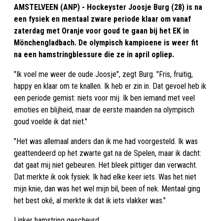
AMSTELVEEN (ANP) - Hockeyster Joosje Burg (28) is na
een fysiek en mentaal zware periode klaar om vanaf
zaterdag met Oranje voor goud te gaan bij het EK in
Mönchengladbach. De olympisch kampioene is weer fit
na een hamstringblessure die ze in april opliep.
"Ik voel me weer de oude Joosje", zegt Burg. "Fris, fruitig,
happy en klaar om te knallen. Ik heb er zin in. Dat gevoel heb ik
een periode gemist: niets voor mij. Ik ben iemand met veel
emoties en blijheid, maar de eerste maanden na olympisch
goud voelde ik dat niet."
"Het was allemaal anders dan ik me had voorgesteld. Ik was
geattendeerd op het zwarte gat na de Spelen, maar ik dacht:
dat gaat mij niet gebeuren. Het bleek pittiger dan verwacht.
Dat merkte ik ook fysiek. Ik had elke keer iets. Was het niet
mijn knie, dan was het wel mijn bil, been of nek. Mentaal ging
het best oké, al merkte ik dat ik iets vlakker was."
Linker hamstring gescheurd