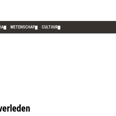
IA
WETENSCHAP
CULTUUR
▼
▼
▼
verleden