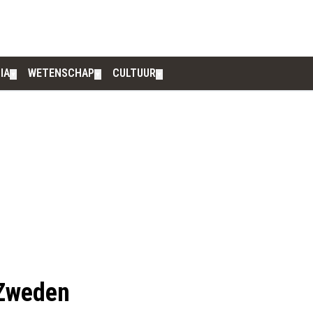
IA
WETENSCHAP
CULTUUR
▼
▼
▼
 Zweden