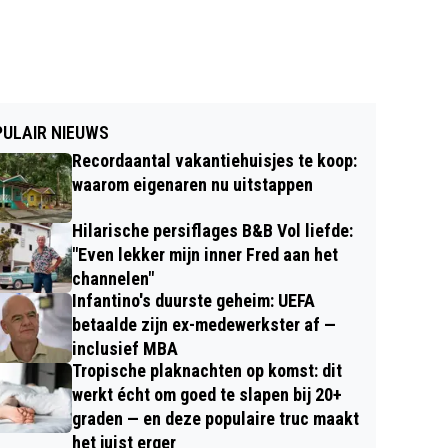
ULAIR NIEUWS
Recordaantal vakantiehuisjes te koop:
waarom eigenaren nu uitstappen
Hilarische persiflages B&B Vol liefde:
"Even lekker mijn inner Fred aan het
channelen"
Infantino's duurste geheim: UEFA
betaalde zijn ex-medewerkster af —
inclusief MBA
Tropische plaknachten op komst: dit
werkt écht om goed te slapen bij 20+
graden — en deze populaire truc maakt
het juist erger