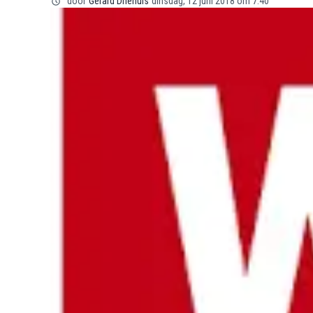
door
Gerard Driehuis
dinsdag, 12 juni 2018 om 7:40