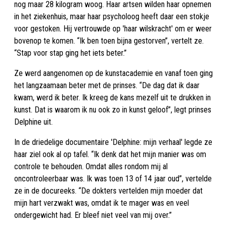
nog maar 28 kilogram woog. Haar artsen wilden haar opnemen
in het ziekenhuis, maar haar psycholoog heeft daar een stokje
voor gestoken. Hij vertrouwde op 'haar wilskracht' om er weer
bovenop te komen. “Ik ben toen bijna gestorven”, vertelt ze.
“Stap voor stap ging het iets beter.”
Ze werd aangenomen op de kunstacademie en vanaf toen ging
het langzaamaan beter met de prinses. “De dag dat ik daar
kwam, werd ik beter. Ik kreeg de kans mezelf uit te drukken in
kunst. Dat is waarom ik nu ook zo in kunst geloof”, legt prinses
Delphine uit.
In de driedelige documentaire 'Delphine: mijn verhaal' legde ze
haar ziel ook al op tafel. “Ik denk dat het mijn manier was om
controle te behouden. Omdat alles rondom mij al
oncontroleerbaar was. Ik was toen 13 of 14 jaar oud”, vertelde
ze in de docureeks. “De dokters vertelden mijn moeder dat
mijn hart verzwakt was, omdat ik te mager was en veel
ondergewicht had. Er bleef niet veel van mij over.”