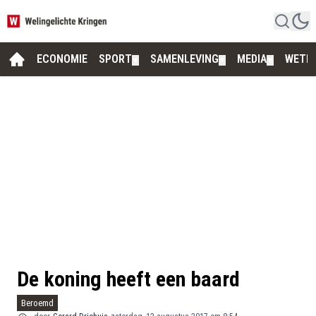
ECONOMIE
SPORT
SAMENLEVING
MEDIA
WETE
▼
▼
▼
De koning heeft een baard
Beroemd