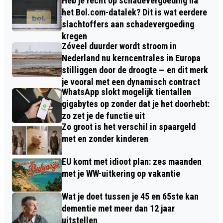
Heb je recht op schadevergoeding na
het Bol.com-datalek? Dit is wat eerdere
slachtoffers aan schadevergoeding
kregen
Zóveel duurder wordt stroom in
Nederland nu kerncentrales in Europa
stilliggen door de droogte — en dit merk
je vooral met een dynamisch contract
WhatsApp slokt mogelijk tientallen
gigabytes op zonder dat je het doorhebt:
zo zet je de functie uit
Zo groot is het verschil in spaargeld
met en zonder kinderen
EU komt met idioot plan: zes maanden
met je WW-uitkering op vakantie
Wat je doet tussen je 45 en 65ste kan
dementie met meer dan 12 jaar
uitstellen