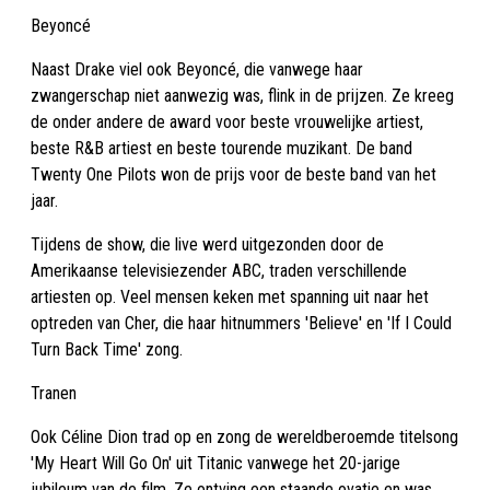
Beyoncé
Naast Drake viel ook Beyoncé, die vanwege haar
zwangerschap niet aanwezig was, flink in de prijzen. Ze kreeg
de onder andere de award voor beste vrouwelijke artiest,
beste R&B artiest en beste tourende muzikant. De band
Twenty One Pilots won de prijs voor de beste band van het
jaar.
Tijdens de show, die live werd uitgezonden door de
Amerikaanse televisiezender ABC, traden verschillende
artiesten op. Veel mensen keken met spanning uit naar het
optreden van Cher, die haar hitnummers 'Believe' en 'If I Could
Turn Back Time' zong.
Tranen
Ook Céline Dion trad op en zong de wereldberoemde titelsong
'My Heart Will Go On' uit Titanic vanwege het 20-jarige
jubileum van de film. Ze ontving een staande ovatie en was