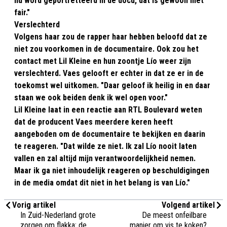
nu word geportretteerd in de docu, dat is gewoon niet
fair."
Verslechterd
Volgens haar zou de rapper haar hebben beloofd dat ze
niet zou voorkomen in de documentaire. Ook zou het
contact met Lil Kleine en hun zoontje Lío weer zijn
verslechterd. Vaes gelooft er echter in dat ze er in de
toekomst wel uitkomen. "Daar geloof ik heilig in en daar
staan we ook beiden denk ik wel open voor."
Lil Kleine laat in een reactie aan RTL Boulevard weten
dat de producent Vaes meerdere keren heeft
aangeboden om de documentaire te bekijken en daarin
te reageren. "Dat wilde ze niet. Ik zal Lío nooit laten
vallen en zal altijd mijn verantwoordelijkheid nemen.
Maar ik ga niet inhoudelijk reageren op beschuldigingen
in de media omdat dit niet in het belang is van Lío."
Vorig artikel
Volgend artikel
In Zuid-Nederland grote
De meest onfeilbare
zorgen om flakka: de
manier om vis te koken?