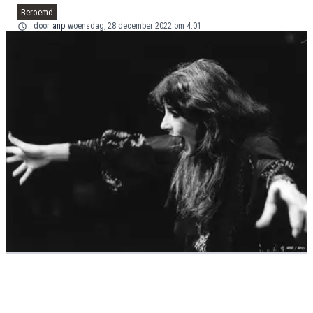
Beroemd
door
anp
woensdag, 28 december 2022 om 4:01