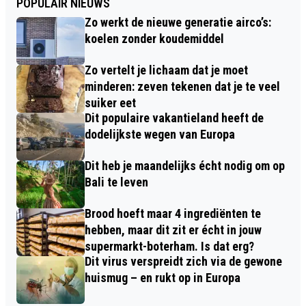
POPULAIR NIEUWS
Zo werkt de nieuwe generatie airco’s:
koelen zonder koudemiddel
Zo vertelt je lichaam dat je moet
minderen: zeven tekenen dat je te veel
suiker eet
Dit populaire vakantieland heeft de
dodelijkste wegen van Europa
Dit heb je maandelijks écht nodig om op
Bali te leven
Brood hoeft maar 4 ingrediënten te
hebben, maar dit zit er écht in jouw
supermarkt-boterham. Is dat erg?
Dit virus verspreidt zich via de gewone
huismug – en rukt op in Europa