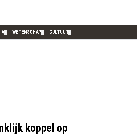
IA
WETENSCHAP
CULTUUR
▼
▼
▼
klijk koppel op