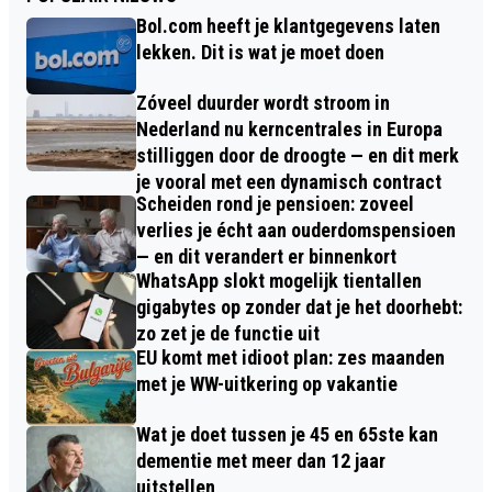
Bol.com heeft je klantgegevens laten
lekken. Dit is wat je moet doen
Zóveel duurder wordt stroom in
Nederland nu kerncentrales in Europa
stilliggen door de droogte — en dit merk
je vooral met een dynamisch contract
Scheiden rond je pensioen: zoveel
verlies je écht aan ouderdomspensioen
— en dit verandert er binnenkort
WhatsApp slokt mogelijk tientallen
gigabytes op zonder dat je het doorhebt:
zo zet je de functie uit
EU komt met idioot plan: zes maanden
met je WW-uitkering op vakantie
Wat je doet tussen je 45 en 65ste kan
dementie met meer dan 12 jaar
uitstellen