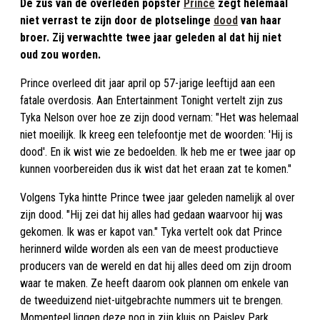
De zus van de overleden popster
Prince
zegt helemaal
niet verrast te zijn door de plotselinge
dood
van haar
broer. Zij verwachtte twee jaar geleden al dat hij niet
oud zou worden.
Prince overleed dit jaar april op 57-jarige leeftijd aan een
fatale overdosis. Aan Entertainment Tonight vertelt zijn zus
Tyka Nelson over hoe ze zijn dood vernam: "Het was helemaal
niet moeilijk. Ik kreeg een telefoontje met de woorden: 'Hij is
dood'. En ik wist wie ze bedoelden. Ik heb me er twee jaar op
kunnen voorbereiden dus ik wist dat het eraan zat te komen."
Volgens Tyka hintte Prince twee jaar geleden namelijk al over
zijn dood. "Hij zei dat hij alles had gedaan waarvoor hij was
gekomen. Ik was er kapot van." Tyka vertelt ook dat Prince
herinnerd wilde worden als een van de meest productieve
producers van de wereld en dat hij alles deed om zijn droom
waar te maken. Ze heeft daarom ook plannen om enkele van
de tweeduizend niet-uitgebrachte nummers uit te brengen.
Momenteel liggen deze nog in zijn kluis op Paisley Park.