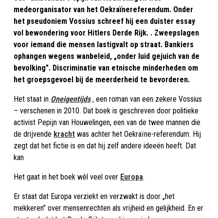
medeorganisator van het Oekraïnereferendum. Onder
het pseudoniem Vossius schreef hij een duister essay
vol bewondering voor Hitlers Derde Rijk. . Zweepslagen
voor iemand die mensen lastigvalt op straat. Bankiers
ophangen wegens wanbeleid, „onder luid gejuich van de
bevolking”. Discriminatie van etnische minderheden om
het groepsgevoel bij de meerderheid te bevorderen.
Het staat in
Oneigentijds
, een roman van een zekere Vossius
– verschenen in 2010. Dat boek is geschreven door politieke
activist Pepijn van Houwelingen, een van de twee mannen die
de drijvende
kracht
was achter het Oekraïne-referendum. Hij
zegt dat het fictie is en dat hij zelf andere ideeën heeft. Dat
kan
Het gaat in het boek wèl veel over
Europa
.
Er staat dat Europa verziekt en verzwakt is door „het
mekkeren” over mensenrechten als vrijheid en gelijkheid. En er