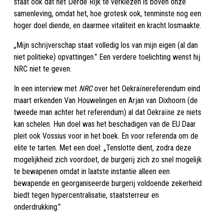
staat ook dat het Derde Rijk te verkiezen is boven onze
samenleving, omdat het, hoe grotesk ook, tenminste nog een
hoger doel diende, en daarmee vitaliteit en kracht losmaakte.
„Mijn schrijverschap staat volledig los van mijn eigen (al dan
niet politieke) opvattingen.” Een verdere toelichting wenst hij
NRC niet te geven.
In een interview met
NRC
over het Oekraïnereferendum eind
maart erkenden Van Houwelingen en Arjan van Dixhoorn (de
tweede man achter het referendum) al dat Oekraïne ze niets
kan schelen. Hun doel was het beschadigen van de EU.Daar
pleit ook Vossius voor in het boek. En voor referenda om de
elite te tarten. Met een doel: „Tenslotte dient, zodra deze
mogelijkheid zich voordoet, de burgerij zich zo snel mogelijk
te bewapenen omdat in laatste instantie alleen een
bewapende en georganiseerde burgerij voldoende zekerheid
biedt tegen hypercentralisatie, staatsterreur en
onderdrukking.”